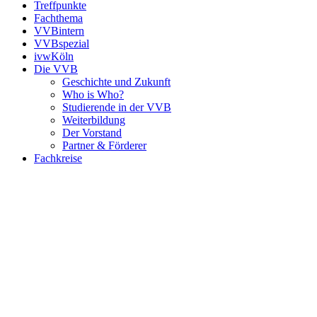
Treffpunkte
Fachthema
VVBintern
VVBspezial
ivwKöln
Die VVB
Geschichte und Zukunft
Who is Who?
Studierende in der VVB
Weiterbildung
Der Vorstand
Partner & Förderer
Fachkreise