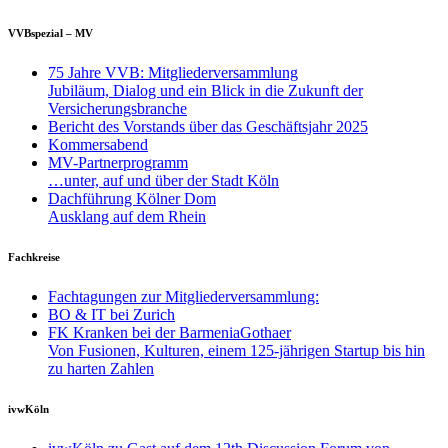
VVBspezial – MV
75 Jahre VVB: Mitgliederversammlung
Jubiläum, Dialog und ein Blick in die Zukunft der
Versicherungsbranche
Bericht des Vorstands über das Geschäftsjahr 2025
Kommersabend
MV-Partnerprogramm
…unter, auf und über der Stadt Köln
Dachführung Kölner Dom
Ausklang auf dem Rhein
Fachkreise
Fachtagungen zur Mitgliederversammlung:
BO & IT bei Zurich
FK Kranken bei der BarmeniaGothaer
Von Fusionen, Kulturen, einem 125-jährigen Startup bis hin
zu harten Zahlen
ivwKöln