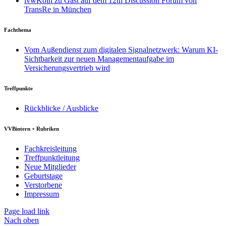
ivwKöln zu Gast auf dem 12th Discussion Forum von
TransRe in München
Fachthema
Vom Außendienst zum digitalen Signalnetzwerk: Warum KI-
Sichtbarkeit zur neuen Managementaufgabe im
Versicherungsvertrieb wird
Treffpunkte
Rückblicke / Ausblicke
VVBintern + Rubriken
Fachkreisleitung
Treffpunktleitung
Neue Mitglieder
Geburtstage
Verstorbene
Impressum
Page load link
Nach oben