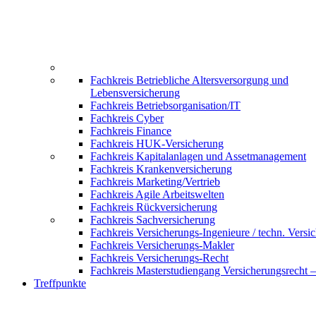
Fachkreis Betriebliche Altersversorgung und
Lebensversicherung
Fachkreis Betriebsorganisation/IT
Fachkreis Cyber
Fachkreis Finance
Fachkreis HUK-Versicherung
Fachkreis Kapitalanlagen und Assetmanagement
Fachkreis Krankenversicherung
Fachkreis Marketing/Vertrieb
Fachkreis Agile Arbeitswelten
Fachkreis Rückversicherung
Fachkreis Sachversicherung
Fachkreis Versicherungs-Ingenieure / techn. Versi
Fachkreis Versicherungs-Makler
Fachkreis Versicherungs-Recht
Fachkreis Masterstudiengang Versicherungsrecht 
Treffpunkte