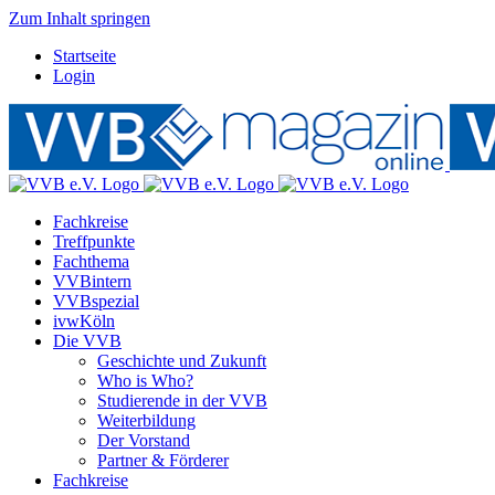
Zum Inhalt springen
Startseite
Login
Fachkreise
Treffpunkte
Fachthema
VVBintern
VVBspezial
ivwKöln
Die VVB
Geschichte und Zukunft
Who is Who?
Studierende in der VVB
Weiterbildung
Der Vorstand
Partner & Förderer
Fachkreise