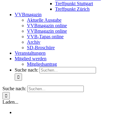
Treffpunkt Stuttgart
Treffpunkt Zürich
VVBmagazin
Aktuelle Ausgabe
VVBmagazin online
VVBmagazin online
VVB-Tapas online
Archiv
SD-Broschüre
Veranstaltungen
Mitglied werden
Mitgliedsantrag
Suche nach:
Suche nach:
Laden...