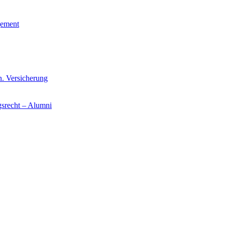
gement
n. Versicherung
gsrecht – Alumni