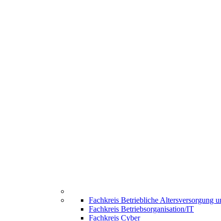
Fachkreis Betriebliche Altersversorgung 
Fachkreis Betriebsorganisation/IT
Fachkreis Cyber