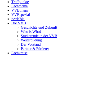
Treffpunkte
Fachthema
VVBintern
VVBspezial
ivwKöln
Die VVB
Geschichte und Zukunft
Who is Who?
Studierende in der VVB
Weiterbildung
Der Vorstand
Partner & Förderer
Fachkreise