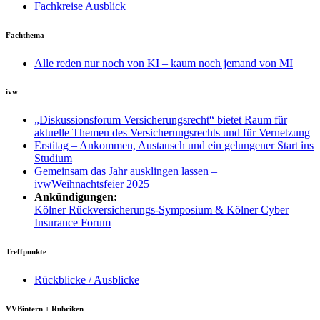
Fachkreise Ausblick
Fachthema
Alle reden nur noch von KI – kaum noch jemand von MI
ivw
„Diskussionsforum Versicherungsrecht“ bietet Raum für
aktuelle Themen des Versicherungsrechts und für Vernetzung
Erstitag – Ankommen, Austausch und ein gelungener Start ins
Studium
Gemeinsam das Jahr ausklingen lassen –
ivwWeihnachtsfeier 2025
Ankündigungen:
Kölner Rückversicherungs-Symposium & Kölner Cyber
Insurance Forum
Treffpunkte
Rückblicke / Ausblicke
VVBintern + Rubriken