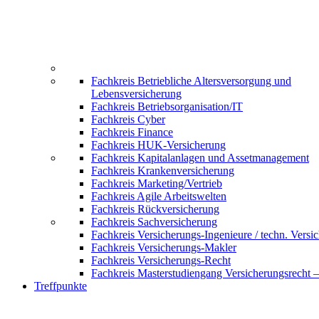
Fachkreis Betriebliche Altersversorgung und
Lebensversicherung
Fachkreis Betriebsorganisation/IT
Fachkreis Cyber
Fachkreis Finance
Fachkreis HUK-Versicherung
Fachkreis Kapitalanlagen und Assetmanagement
Fachkreis Krankenversicherung
Fachkreis Marketing/Vertrieb
Fachkreis Agile Arbeitswelten
Fachkreis Rückversicherung
Fachkreis Sachversicherung
Fachkreis Versicherungs-Ingenieure / techn. Versi
Fachkreis Versicherungs-Makler
Fachkreis Versicherungs-Recht
Fachkreis Masterstudiengang Versicherungsrecht 
Treffpunkte