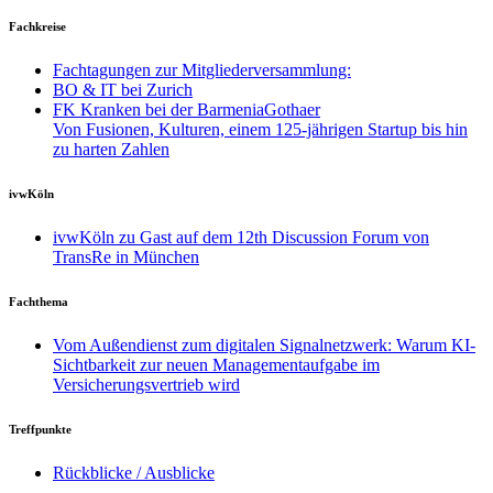
Fachkreise
Fachtagungen zur Mitgliederversammlung:
BO & IT bei Zurich
FK Kranken bei der BarmeniaGothaer
Von Fusionen, Kulturen, einem 125-jährigen Startup bis hin
zu harten Zahlen
ivwKöln
ivwKöln zu Gast auf dem 12th Discussion Forum von
TransRe in München
Fachthema
Vom Außendienst zum digitalen Signalnetzwerk: Warum KI-
Sichtbarkeit zur neuen Managementaufgabe im
Versicherungsvertrieb wird
Treffpunkte
Rückblicke / Ausblicke