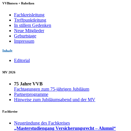
VVBintern + Rubriken
Fachkreisleitung
Treffpunktleitung
In stillem Gedenken
Neue Mitglieder
Geburtstage
Impressum
Inhalt
Editorial
MV 2026
75 Jahre VVB
Fachtagungen zum 75-jährigen Jubiläum
Partnerprogramme
Hinweise zum Jubiläumsabend und der MV
Fachkreise
Neugründung des Fachkreises
„Masterstudiengang Versicherungsrecht – Alumni“