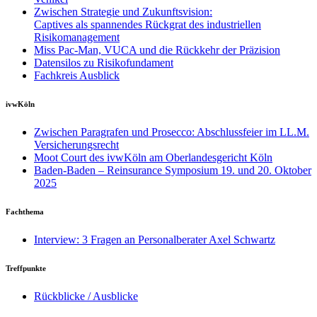
Zwischen Strategie und Zukunftsvision:
Captives als spannendes Rückgrat des industriellen
Risikomanagement
Miss Pac-Man, VUCA und die Rückkehr der Präzision
Datensilos zu Risikofundament
Fachkreis Ausblick
ivwKöln
Zwischen Paragrafen und Prosecco: Abschlussfeier im LL.M.
Versicherungsrecht
Moot Court des ivwKöln am Oberlandesgericht Köln
Baden-Baden – Reinsurance Symposium 19. und 20. Oktober
2025
Fachthema
Interview: 3 Fragen an Personalberater Axel Schwartz
Treffpunkte
Rückblicke / Ausblicke