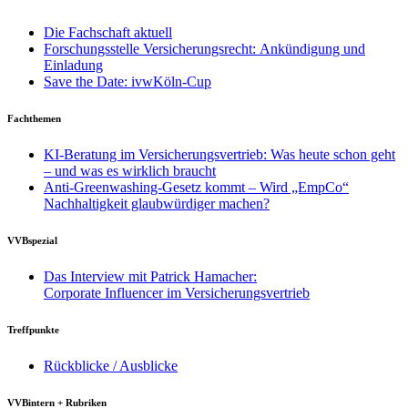
Die Fachschaft aktuell
Forschungsstelle Versicherungsrecht: Ankündigung und
Einladung
Save the Date: ivwKöln-Cup
Fachthemen
KI-Beratung im Versicherungsvertrieb: Was heute schon geht
– und was es wirklich braucht
Anti-Greenwashing-Gesetz kommt – Wird „EmpCo“
Nachhaltigkeit glaubwürdiger machen?
VVBspezial
Das Interview mit Patrick Hamacher:
Corporate Influencer im Versicherungsvertrieb
Treffpunkte
Rückblicke / Ausblicke
VVBintern + Rubriken