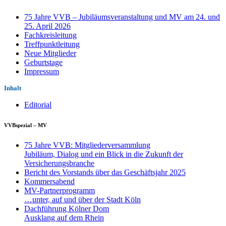
75 Jahre VVB – Jubiläumsveranstaltung und MV am 24. und
25. April 2026
Fachkreisleitung
Treffpunktleitung
Neue Mitglieder
Geburtstage
Impressum
Inhalt
Editorial
VVBspezial – MV
75 Jahre VVB: Mitgliederversammlung
Jubiläum, Dialog und ein Blick in die Zukunft der
Versicherungsbranche
Bericht des Vorstands über das Geschäftsjahr 2025
Kommersabend
MV-Partnerprogramm
…unter, auf und über der Stadt Köln
Dachführung Kölner Dom
Ausklang auf dem Rhein