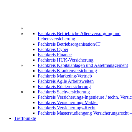
Fachkreis Betriebliche Altersversorgung und
Lebensversicherung
Fachkreis Betriebsorganisation/IT
Fachkreis Cyber
Fachkreis Finance
Fachkreis HUK-Versicherung
Fachkreis Kapitalanlagen und Assetmanagement
Fachkreis Krankenversicherung
Fachkreis Marketing/Vertrieb
Fachkreis Agile Arbeitswelten
Fachkreis Rückversicherung
Fachkreis Sachversicherung
Fachkreis Versicherungs-Ingenieure / techn. Versi
Fachkreis Versicherungs-Makler
Fachkreis Versicherungs-Recht
Fachkreis Masterstudiengang Versicherungsrecht 
Treffpunkte