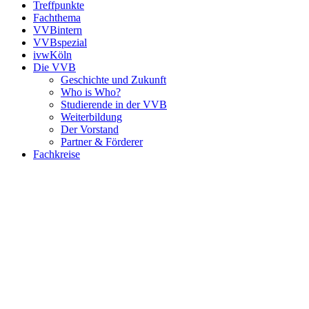
Treffpunkte
Fachthema
VVBintern
VVBspezial
ivwKöln
Die VVB
Geschichte und Zukunft
Who is Who?
Studierende in der VVB
Weiterbildung
Der Vorstand
Partner & Förderer
Fachkreise