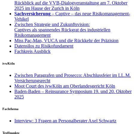
Rückblick auf die VVB-Dialogveranstaltung am 7. Oktober
2025 im Hause der Zurich in Köln
Sachversicherung
– Captive – das neue Risikomanagement-
Vehikel
Zwischen Strategie und Zukunftsvision:
Captives als spannendes Rückgrat des industriellen
Risikomanagement
Miss Pac-Man, VUCA und die Rückkehr der Präzision
Datensilos zu Risikofundament
Fachkreis Ausblick
ivwKöln
Zwischen Paragrafen und Prosecco: Abschlussfeier im LL.M.
Versicherungsrecht
Moot Court des ivwKöln am Oberlandesgericht Köln
Baden-Baden – Reinsurance Symposium 19. und 20. Oktober
2025
Fachthema
Interview: 3 Fragen an Personalberater Axel Schwartz
Treffpunkte